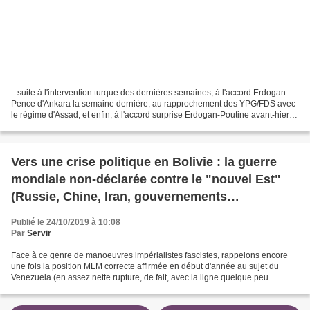
.. suite à l'intervention turque des dernières semaines, à l'accord Erdogan-
Pence d'Ankara la semaine dernière, au rapprochement des YPG/FDS avec
le régime d'Assad, et enfin, à l'accord surprise Erdogan-Poutine avant-hier à
Sotchi accord-historique-entre-la-russie-et-la-turquie....
Vers une crise politique en Bolivie : la guerre
mondiale non-déclarée contre le "nouvel Est"
(Russie, Chine, Iran, gouvernements
"bolivariens") se poursuit...
Publié le 24/10/2019 à 10:08
Par
Servir
Face à ce genre de manoeuvres impérialistes fascistes, rappelons encore
une fois la position MLM correcte affirmée en début d'année au sujet du
Venezuela (en assez nette rupture, de fait, avec la ligne quelque peu
gauchiste qui avait pu dominer le mouvement...