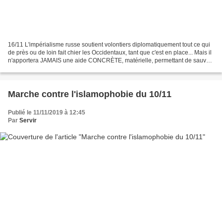
16/11 L'impérialisme russe soutient volontiers diplomatiquement tout ce qui
de près ou de loin fait chier les Occidentaux, tant que c'est en place... Mais il
n'apportera JAMAIS une aide CONCRÈTE, matérielle, permettant de sauver
un régime menacé ou évincé...
Marche contre l'islamophobie du 10/11
Publié le 11/11/2019 à 12:45
Par
Servir