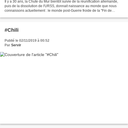
Il y a 30 ans, la Chute du Mur bientôt suivie de la réunification allemande,
puis de la dissolution de l'URSS, donnait naissance au monde que nous
connaissons actuellement : le monde post-Guerre froide de la "Fin de
l'Histoire", du néolibéralisme triomphant...
#Chili
Publié le 02/11/2019 à 00:52
Par
Servir