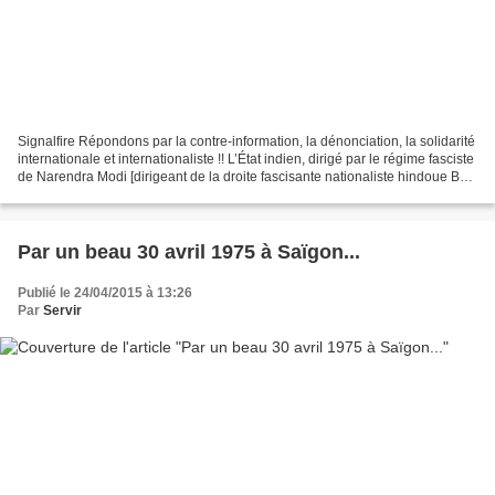
Signalfire Répondons par la contre-information, la dénonciation, la solidarité
internationale et internationaliste !! L’État indien, dirigé par le régime fasciste
de Narendra Modi [dirigeant de la droite fascisante nationaliste hindoue BJP
- RSS , qui...
Par un beau 30 avril 1975 à Saïgon...
Publié le 24/04/2015 à 13:26
Par
Servir