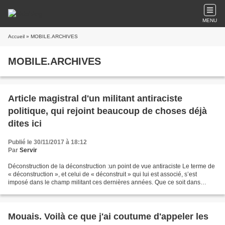
MENU
Accueil
» MOBILE.ARCHIVES
MOBILE.ARCHIVES
Article magistral d'un militant antiraciste
politique, qui rejoint beaucoup de choses déjà
dites ici
Publié le 30/11/2017 à 18:12
Par
Servir
Déconstruction de la déconstruction :un point de vue antiraciste Le terme de
« déconstruction », et celui de « déconstruit » qui lui est associé, s’est
imposé dans le champ militant ces dernières années. Que ce soit dans
l’antiracisme, le féminisme ou...
Mouais. Voilà ce que j'ai coutume d'appeler les