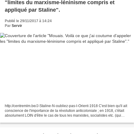
"limites du marxisme-léninisme compris et
appliqué par Staline".
Publié le 29/11/2017 à 14:24
Par
Servir
http://centremlm.be/J-Staline-N-oubliez-pas-l-Orient-1918 C'est bien qu'il ait
conscience de l'importance de la révolution anticoloniale ; en 1918, c'était
absolument LOIN d'être le cas de tous les marxistes, socialistes etc. (qui
pensaient plutôt que...