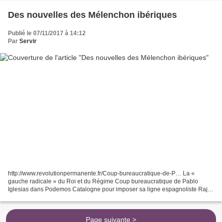
Des nouvelles des Mélenchon ibériques
Publié le 07/11/2017 à 14:12
Par
Servir
http://www.revolutionpermanente.fr/Coup-bureaucratique-de-P… La «
gauche radicale » du Roi et du Régime Coup bureaucratique de Pablo
Iglesias dans Podemos Catalogne pour imposer sa ligne espagnoliste Rajoy
a appliqué l’article 155 suspendant l’autonomie...
Page suivante >