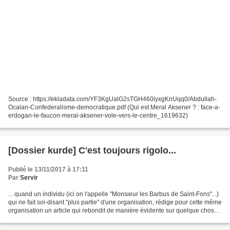
Source : https://ekladata.com/YF3KgUalG2sTGH460iyxgKnUqq0/Abdullah-
Ocalan-Confederalisme-democratique.pdf (Qui est Meral Aksener ? : face-a-
erdogan-le-faucon-meral-aksener-vole-vers-le-centre_1619632)
[Dossier kurde] C'est toujours rigolo...
Publié le 13/11/2017 à 17:11
Par
Servir
... quand un individu (ici on l'appelle "Monsieur les Barbus de Saint-Fons"...)
qui ne fait soi-disant "plus partie" d'une organisation, rédige pour cette même
organisation un article qui rebondit de manière évidente sur quelque chose
que vous avez écrit,...