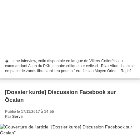
� ... une interview, enfin disponible en langue de Villers-Cotterêts, du
commandant Altun du PKK, et notre critique sur celle-ci : Riza Altun : La mise
en place de zones libres ont lieu pour la 1ère fois au Moyen Orient - RojInfo
Altun a affirmé que la...
[Dossier kurde] Discussion Facebook sur
Öcalan
Publié le 17/11/2017 à 14:55
Par
Servir