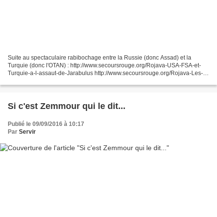
Suite au spectaculaire rabibochage entre la Russie (donc Assad) et la
Turquie (donc l'OTAN) : http://www.secoursrouge.org/Rojava-USA-FSA-et-
Turquie-a-l-assaut-de-Jarabulus http://www.secoursrouge.org/Rojava-Les-
Forces-Democratiques-foncent-vers-Jarabulus...
Si c'est Zemmour qui le dit...
Publié le 09/09/2016 à 10:17
Par
Servir