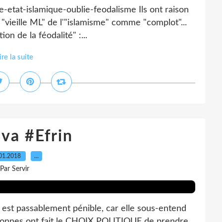
e-etat-islamique-oublie-feodalisme Ils ont raison
 "vieille ML" de l'"islamisme" comme "complot"...
on de la féodalité" :...
ire la suite
va #Efrin
01.2018
…
Par Servir
" est passablement pénible, car elle sous-entend
rsonnes ont fait le CHOIX POLITIQUE de prendre