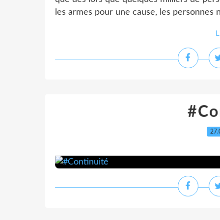
les armes pour une cause, les personnes ne l
L
#Co
27.