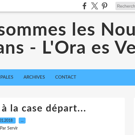
sommes les No
ans - L'Ora es 
IPALES
ARCHIVES
CONTACT
à la case départ...
01.2018
…
Par Servir