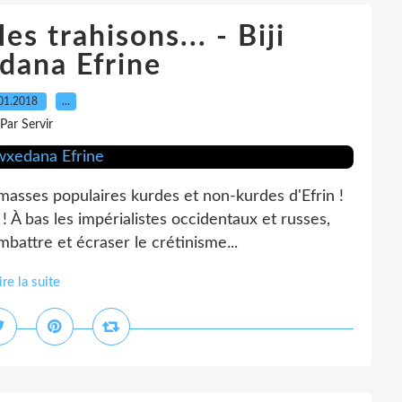
es trahisons... - Biji
dana Efrine
01.2018
…
Par Servir
s masses populaires kurdes et non-kurdes d'Efrin !
! À bas les impérialistes occidentaux et russes,
battre et écraser le crétinisme...
ire la suite