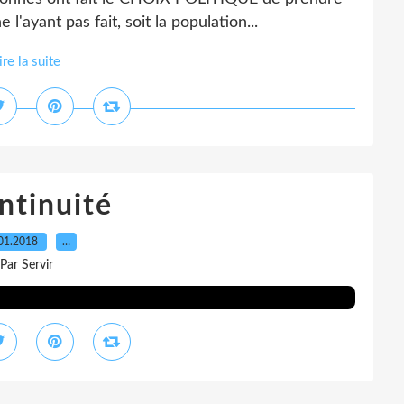
'ayant pas fait, soit la population...
ire la suite
ntinuité
01.2018
…
Par Servir