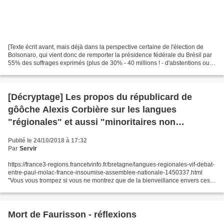
[Texte écrit avant, mais déjà dans la perspective certaine de l'élection de
Bolsonaro, qui vient donc de remporter la présidence fédérale du Brésil par
55% des suffrages exprimés (plus de 30% - 40 millions ! - d'abstentions ou
de votes blancs ou nuls).]...
[Décryptage] Les propos du républicard de
gôôche Alexis Corbière sur les langues
"régionales" et aussi "minoritaires non
régionales", comme l'arabe, à l'Assemblée
Publié le 24/10/2018 à 17:32
Par
Servir
https://france3-regions.francetvinfo.fr/bretagne/langues-regionales-vif-debat-
entre-paul-molac-france-insoumise-assemblee-nationale-1450337.html
"Vous vous trompez si vous ne montrez que de la bienveillance envers ces
écoles. En effet, elles véhiculent...
Mort de Faurisson - réflexions