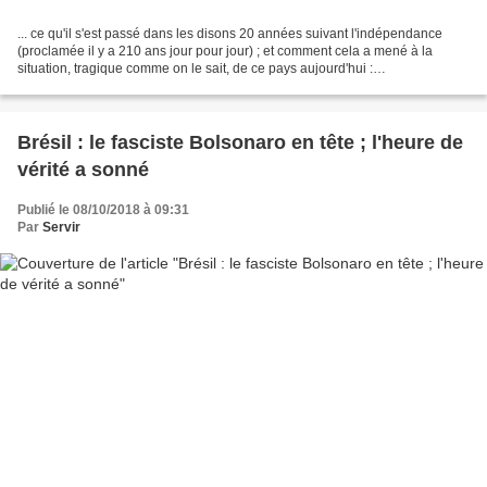
... ce qu'il s'est passé dans les disons 20 années suivant l'indépendance
(proclamée il y a 210 ans jour pour jour) ; et comment cela a mené à la
situation, tragique comme on le sait, de ce pays aujourd'hui :
https://ekladata.com/Le-caporalisme-agraire-Haiti-Ayiti.pdf...
Brésil : le fasciste Bolsonaro en tête ; l'heure de
vérité a sonné
Publié le 08/10/2018 à 09:31
Par
Servir