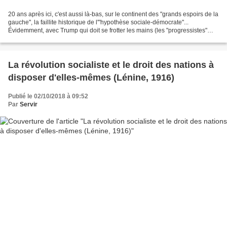
20 ans après ici, c'est aussi là-bas, sur le continent des "grands espoirs de la
gauche", la faillite historique de l'"hypothèse sociale-démocrate"...
Évidemment, avec Trump qui doit se frotter les mains (les "progressistes"
européens peut-être un peu...
La révolution socialiste et le droit des nations à
disposer d'elles-mêmes (Lénine, 1916)
Publié le 02/10/2018 à 09:52
Par
Servir