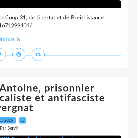
r Coup 31, de Libertat et de Breizhistance :
11671299404/
ire la suite
 Antoine, prisonnier
liste et antifasciste
vergnat
05.2016
…
Par Servir