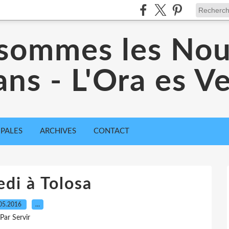
sommes les No
ans - L'Ora es 
IPALES
ARCHIVES
CONTACT
di à Tolosa
05.2016
…
Par Servir