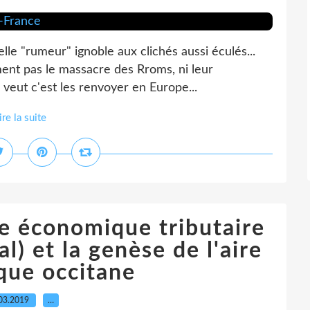
le "rumeur" ignoble aux clichés aussi éculés...
ment pas le massacre des Rroms, ni leur
il veut c'est les renvoyer en Europe...
ire la suite
e économique tributaire
) et la genèse de l'aire
ique occitane
03.2019
…