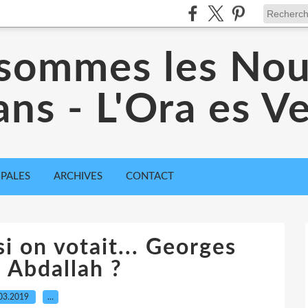
sommes les No
ans - L'Ora es 
IPALES
ARCHIVES
CONTACT
i on votait... Georges
 Abdallah ?
03.2019
…