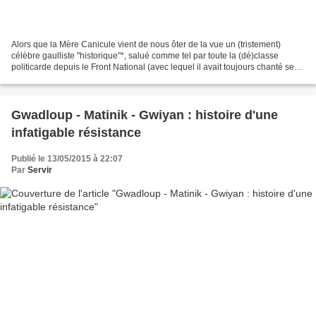
Alors que la Mère Canicule vient de nous ôter de la vue un (tristement)
célèbre gaulliste "historique"*, salué comme tel par toute la (dé)classe
politicarde depuis le Front National (avec lequel il avait toujours chanté ses
"valeurs communes") jusqu'à...
Gwadloup - Matinik - Gwiyan : histoire d'une
infatigable résistance
Publié le 13/05/2015 à 22:07
Par
Servir