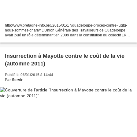
http://www.bretagne-info.org/2015/01/17/guadeloupe-proces-contre-lugtg-
nous-sommes-charly/ L’Union Générale des Travailleurs de Guadeloupe
avait joué un rôle déterminant en 2009 dans la constitution du collectif LKP
(Liyannaj Kont Pwofitasyon ) qui regroupe...
Insurrection à Mayotte contre le coût de la vie
(automne 2011)
Publié le 06/01/2015 à 14:44
Par
Servir