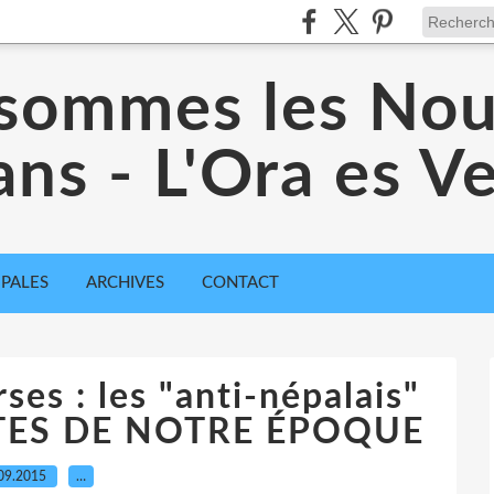
sommes les No
ans - L'Ora es 
IPALES
ARCHIVES
CONTACT
ses : les "anti-népalais"
STES DE NOTRE ÉPOQUE
09.2015
…