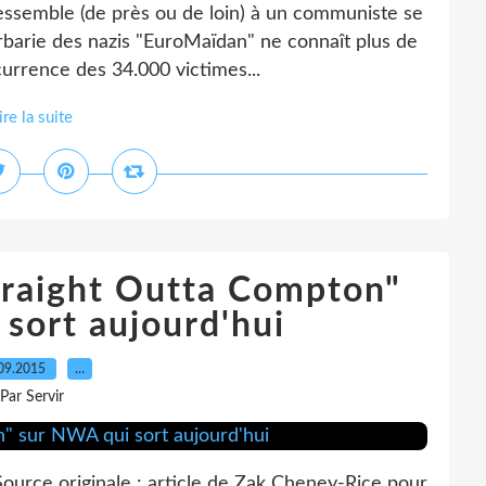
ressemble (de près ou de loin) à un communiste se
barbarie des nazis "EuroMaïdan" ne connaît plus de
currence des 34.000 victimes...
ire la suite
Straight Outta Compton"
sort aujourd'hui
09.2015
…
Par Servir
ource originale : article de Zak Cheney-Rice pour