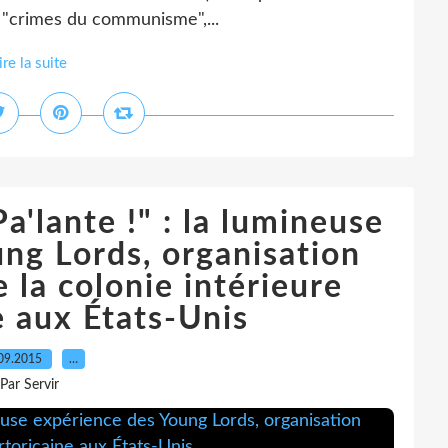
es "crimes du communisme",...
ire la suite
Pa'lante !" : la lumineuse
ng Lords, organisation
 la colonie intérieure
e aux États-Unis
09.2015
…
Par Servir