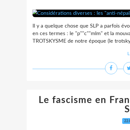
Il y a quelque chose que SLP a parfois év
en ces termes : le "p""c""mlm" et la mouva
TROTSKYSME de notre époque (le trotskysme
L
Le fascisme en Fran
22.