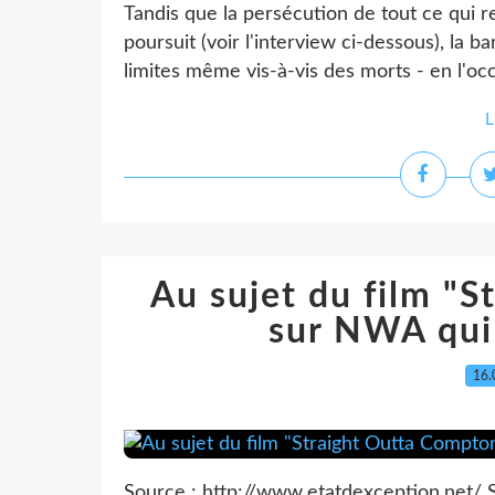
Tandis que la persécution de tout ce qui 
poursuit (voir l'interview ci-dessous), la 
limites même vis-à-vis des morts - en l'oc
L
Au sujet du film "
sur NWA qui 
16.
Source : http://www.etatdexception.net/ S