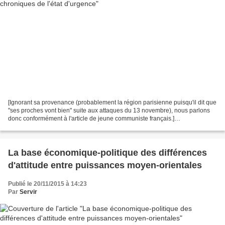
[Ignorant sa provenance (probablement la région parisienne puisqu'il dit que
"ses proches vont bien" suite aux attaques du 13 novembre), nous parlons
donc conformément à l'article de jeune communiste français.]
https://news.vice.com/fr/article/entretien-avec-un-jeune-communiste-francais-
parti-lutter-pour-la-revolution-au-kurdistan-syrien-et-contre-lei...
La base économique-politique des différences
d'attitude entre puissances moyen-orientales
Publié le 20/11/2015 à 14:23
Par
Servir