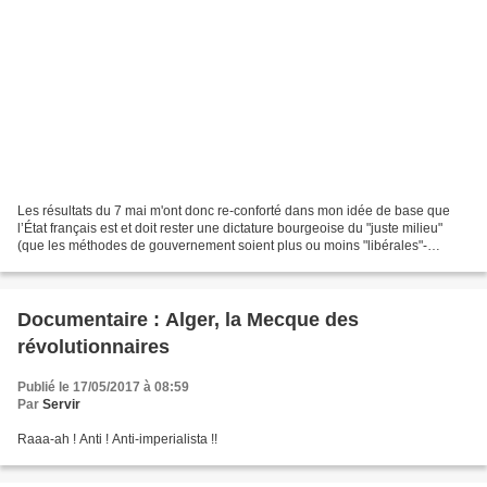
Les résultats du 7 mai m'ont donc re-conforté dans mon idée de base que
l’État français est et doit rester une dictature bourgeoise du "juste milieu"
(que les méthodes de gouvernement soient plus ou moins "libérales"-
"laxistes" ou autoritaires-répressives...
Documentaire : Alger, la Mecque des
révolutionnaires
Publié le 17/05/2017 à 08:59
Par
Servir
Raaa-ah ! Anti ! Anti-imperialista !!