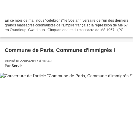
En ce mois de mai, nous "célébrons" le 50e anniversaire de l'un des derniers
grands massacres colonialistes de l'Empire français : la répression de Mé 67
en Gwadloup. Gwadloup : Cinquantenaire du massacre de Mé 1967 ! (PCM)
Et à ce sujet, voici un article...
Commune de Paris, Commune d'immigrés !
Publié le 22/05/2017 à 16:49
Par
Servir