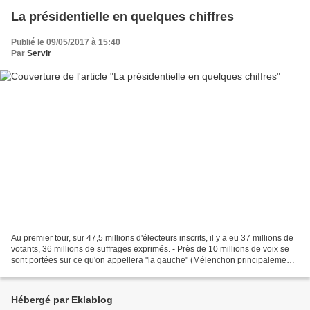
La présidentielle en quelques chiffres
Publié le 09/05/2017 à 15:40
Par
Servir
Au premier tour, sur 47,5 millions d'électeurs inscrits, il y a eu 37 millions de
votants, 36 millions de suffrages exprimés. - Près de 10 millions de voix se
sont portées sur ce qu'on appellera "la gauche" (Mélenchon principalement,
+ Hamon, Poutou,...
Hébergé par Eklablog