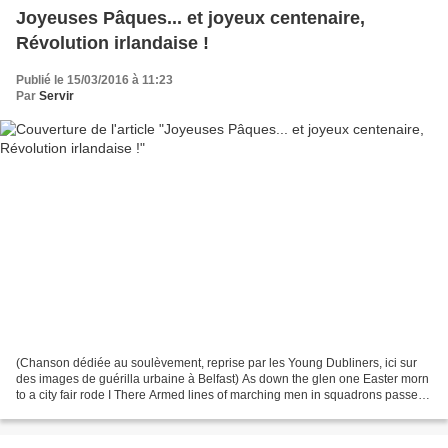
Joyeuses Pâques... et joyeux centenaire,
Révolution irlandaise !
Publié le 15/03/2016 à 11:23
Par
Servir
(Chanson dédiée au soulèvement, reprise par les Young Dubliners, ici sur
des images de guérilla urbaine à Belfast) As down the glen one Easter morn
to a city fair rode I There Armed lines of marching men in squadrons passed
me by No fife did hum nor battle...