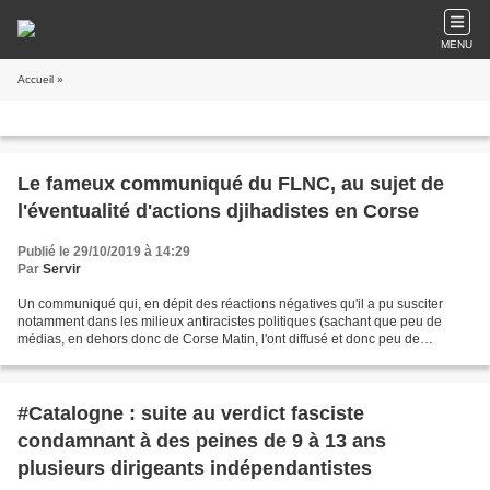
MENU
Accueil
»
Le fameux communiqué du FLNC, au sujet de
l'éventualité d'actions djihadistes en Corse
Publié le 29/10/2019 à 14:29
Par
Servir
Un communiqué qui, en dépit des réactions négatives qu'il a pu susciter
notamment dans les milieux antiracistes politiques (sachant que peu de
médias, en dehors donc de Corse Matin, l'ont diffusé et donc peu de
personnes lu en intégralité...), ne dit...
#Catalogne : suite au verdict fasciste
condamnant à des peines de 9 à 13 ans
plusieurs dirigeants indépendantistes