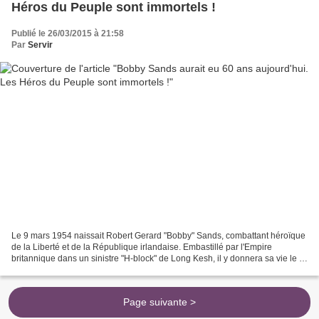
Héros du Peuple sont immortels !
Publié le 26/03/2015 à 21:58
Par
Servir
Le 9 mars 1954 naissait Robert Gerard "Bobby" Sands, combattant héroïque
de la Liberté et de la République irlandaise. Embastillé par l'Empire
britannique dans un sinistre "H-block" de Long Kesh, il y donnera sa vie le 5
mai 1981 pour la cause républicaine,...
Page suivante >