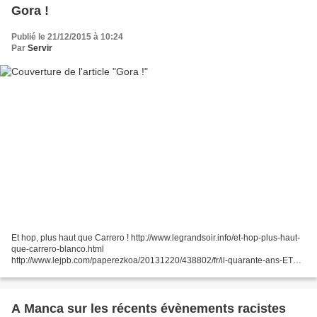
Gora !
Publié le 21/12/2015 à 10:24
Par
Servir
Et hop, plus haut que Carrero ! http://www.legrandsoir.info/et-hop-plus-haut-
que-carrero-blanco.html
http://www.lejpb.com/paperezkoa/20131220/438802/fr/il-quarante-ans-ETA-
faisait-%E2%80%9Cvoler%E2%80%9D-le-franquisme- Les masses font et
peuvent tout...
A Manca sur les récents évènements racistes