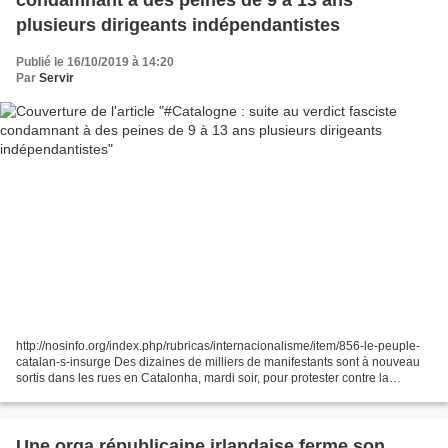
condamnant à des peines de 9 à 13 ans
plusieurs dirigeants indépendantistes
Publié le 16/10/2019 à 14:20
Par
Servir
http://nosinfo.org/index.php/rubricas/internacionalisme/item/856-le-peuple-
catalan-s-insurge Des dizaines de milliers de manifestants sont à nouveau
sortis dans les rues en Catalonha, mardi soir, pour protester contre la
condamnation des neuf indépendantistes...
Une orga républicaine irlandaise ferme son