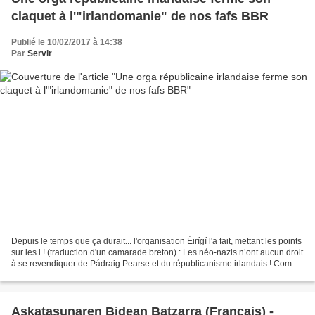
claquet à l'"irlandomanie" de nos fafs BBR
Publié le 10/02/2017 à 14:38
Par
Servir
Depuis le temps que ça durait... l'organisation Éirígí l'a fait, mettant les points
sur les i ! (traduction d'un camarade breton) : Les néo-nazis n’ont aucun droit
à se revendiquer de Pádraig Pearse et du républicanisme irlandais ! Comme
il apparaît qu’un...
Askatasunaren Bidean Batzarra (Français) -