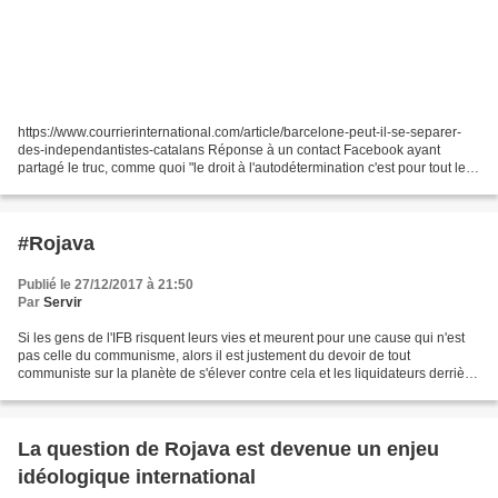
https://www.courrierinternational.com/article/barcelone-peut-il-se-separer-
des-independantistes-catalans Réponse à un contact Facebook ayant
partagé le truc, comme quoi "le droit à l'autodétermination c'est pour tout le
monde" : Ce serait un peu comme...
#Rojava
Publié le 27/12/2017 à 21:50
Par
Servir
Si les gens de l'IFB risquent leurs vies et meurent pour une cause qui n'est
pas celle du communisme, alors il est justement du devoir de tout
communiste sur la planète de s'élever contre cela et les liquidateurs derrière
cela. Le matérialisme marxiste...
La question de Rojava est devenue un enjeu
idéologique international