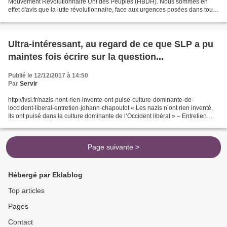
Mouvement Révolutionnaire Uni des Peuples (HBDH). Nous sommes en
effet d'avis que la lutte révolutionnaire, face aux urgences posées dans tous
les pays par la crise générale du...
Ultra-intéressant, au regard de ce que SLP a pu
maintes fois écrire sur la question...
Publié le 12/12/2017 à 14:50
Par
Servir
http://lvsl.fr/nazis-nont-rien-invente-ont-puise-culture-dominante-de-
loccident-liberal-entretien-johann-chapoutot « Les nazis n’ont rien inventé.
Ils ont puisé dans la culture dominante de l’Occident libéral » – Entretien
avec Johann Chapoutot Johann...
Page suivante >
Hébergé par Eklablog
Top articles
Pages
Contact