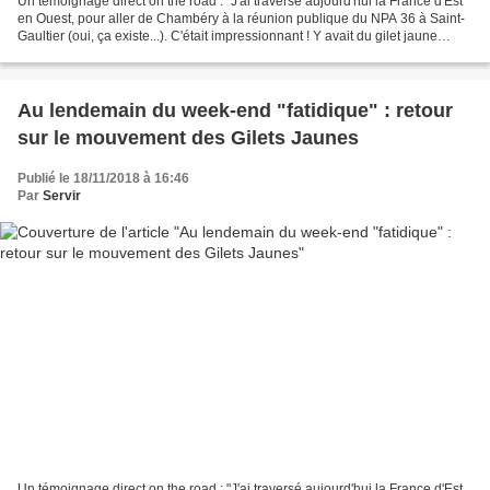
Un témoignage direct on the road : "J'ai traversé aujourd'hui la France d'Est
en Ouest, pour aller de Chambéry à la réunion publique du NPA 36 à Saint-
Gaultier (oui, ça existe...). C'était impressionnant ! Y avait du gilet jaune
facho, avec leurs drapeaux...
Au lendemain du week-end "fatidique" : retour
sur le mouvement des Gilets Jaunes
Publié le 18/11/2018 à 16:46
Par
Servir
Un témoignage direct on the road : "J'ai traversé aujourd'hui la France d'Est