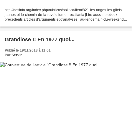
http://nosinfo.org/index.php/rubricas/politica/item/821-les-anges-les-gilets-
jaunes-et-le-chemin-de-la-revolution-en-occitania [Lire aussi nos deux
précédents articles d'arguments et d'analyses : au-lendemain-du-weekend-
fatidique-retour-sur-le-mouvement-des-gilets-jaunes...
Grandiose !! En 1977 quoi...
Publié le 19/11/2018 à 11:01
Par
Servir