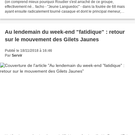
(on comprend mieux pourquoi Roudier s'est arraché de ce groupe,
effectivement né... facho - "Jeune Languedoc" - dans la foulée de 68 mais
ayant ensuite radicalement tourné casaque et dont le principal meneur,
Jean-Louis Lin, devait mourir assassiné en...
Au lendemain du week-end "fatidique" : retour
sur le mouvement des Gilets Jaunes
Publié le 18/11/2018 à 16:46
Par
Servir