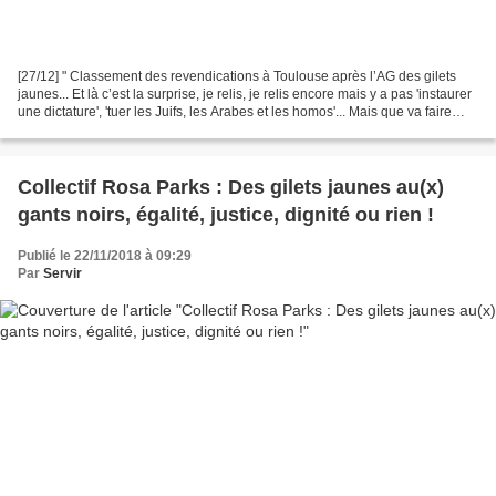
[27/12] " Classement des revendications à Toulouse après l’AG des gilets
jaunes... Et là c’est la surprise, je relis, je relis encore mais y a pas 'instaurer
une dictature', 'tuer les Juifs, les Arabes et les homos'... Mais que va faire
BFM ? Un Photoshop...
Collectif Rosa Parks : Des gilets jaunes au(x)
gants noirs, égalité, justice, dignité ou rien !
Publié le 22/11/2018 à 09:29
Par
Servir