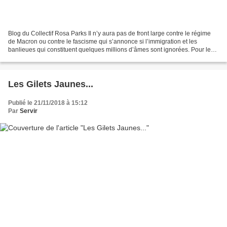
Blog du Collectif Rosa Parks Il n’y aura pas de front large contre le régime
de Macron ou contre le fascisme qui s’annonce si l’immigration et les
banlieues qui constituent quelques millions d’âmes sont ignorées. Pour les
gilets jaunes, le pari est gagné...
Les Gilets Jaunes...
Publié le 21/11/2018 à 15:12
Par
Servir