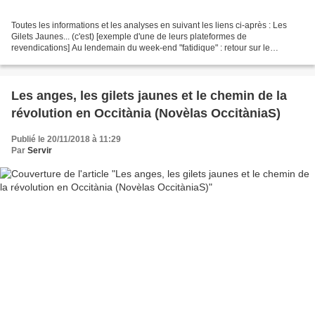
Toutes les informations et les analyses en suivant les liens ci-après : Les
Gilets Jaunes... (c'est) [exemple d'une de leurs plateformes de
revendications] Au lendemain du week-end "fatidique" : retour sur le
mouvement des Gilets Jaunes Mouvement du 17...
Les anges, les gilets jaunes et le chemin de la
révolution en Occitània (Novèlas OccitàniaS)
Publié le 20/11/2018 à 11:29
Par
Servir