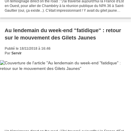
Un témoignage direct on the road : "J'ai traversé aujourd'hui la France d'Est
en Ouest, pour aller de Chambéry à la réunion publique du NPA 36 à Saint-
Gaultier (oui, ça existe...). C'était impressionnant ! Y avait du gilet jaune
facho, avec leurs drapeaux...
Au lendemain du week-end "fatidique" : retour
sur le mouvement des Gilets Jaunes
Publié le 18/11/2018 à 16:46
Par
Servir