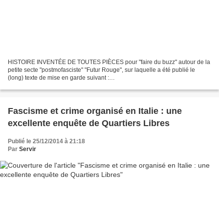
HISTOIRE INVENTÉE DE TOUTES PIÈCES pour "faire du buzz" autour de la
petite secte "postmofasciste" "Futur Rouge", sur laquelle a été publié le
(long) texte de mise en garde suivant :
http://servirlepeupleservirlepeuple.eklablog.com/une-critique-politique-de-
futur-rouge-a127998920...
Fascisme et crime organisé en Italie : une
excellente enquête de Quartiers Libres
Publié le 25/12/2014 à 21:18
Par
Servir