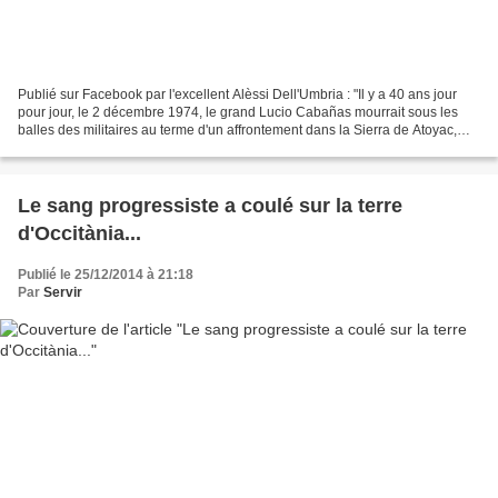
Publié sur Facebook par l'excellent Alèssi Dell'Umbria : "Il y a 40 ans jour
pour jour, le 2 décembre 1974, le grand Lucio Cabañas mourrait sous les
balles des militaires au terme d'un affrontement dans la Sierra de Atoyac,
dans l'État de Guerrero. Bien...
Le sang progressiste a coulé sur la terre
d'Occitània...
Publié le 25/12/2014 à 21:18
Par
Servir