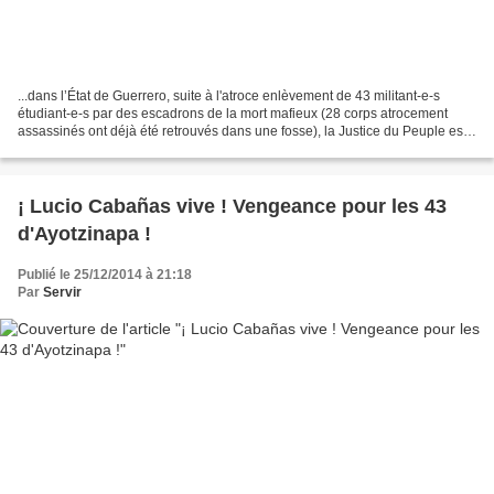
...dans l’État de Guerrero, suite à l'atroce enlèvement de 43 militant-e-s
étudiant-e-s par des escadrons de la mort mafieux (28 corps atrocement
assassinés ont déjà été retrouvés dans une fosse), la Justice du Peuple est
en partie passée même si l'on...
¡ Lucio Cabañas vive ! Vengeance pour les 43
d'Ayotzinapa !
Publié le 25/12/2014 à 21:18
Par
Servir