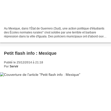
Au Mexique, dans l’État de Guerrero (Sud), une action politique d'étudiants
des Écoles normales rurales* s'est soldée par une terrible et barbare
répression dans la ville d'Iguala. Des policiers municipaux ont d'abord ouvert
le feu sur un bus dont s'étaient...
Petit flash info : Mexique
Publié le 25/12/2014 à 21:18
Par
Servir