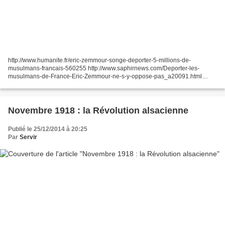
http://www.humanite.fr/eric-
zemmour-songe-deporter-5-
millions-de-
musulmans-
francais-560255 http://www.saphirnews.com/
Deporter-les-
musulmans-de-
France-Eric-Zemmour-ne-s-y-
oppose-pas_a20091.html
Accordée à un quotidien transalpin,...
Novembre 1918 : la Révolution alsacienne
Publié le 25/12/2014 à 20:25
Par
Servir