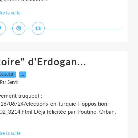
ire la suite
toire" d'Erdogan...
06.2018
…
Par Servir
ivement truquée) :
18/06/24/elections-en-turquie-l-opposition-
_3214.html Déjà félicitée par Poutine, Orban,
ire la suite