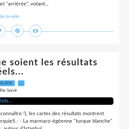
t "arriérée", votant...
ire la suite
e soient les résultats
éels...
06.2018
…
Par Servir
es connaître !), les cartes des résultats montrent
s TurquieS : - La marmaro-égéenne "turque blanche"
 autour d'Istanbul...