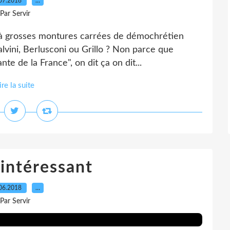
07.2018
…
Par Servir
s à grosses montures carrées de démochrétien
alvini, Berlusconi ou Grillo ? Non parce que
te de la France", on dit ça on dit...
ire la suite
 intéressant
06.2018
…
Par Servir