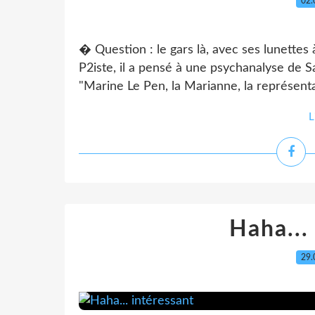
02.
� Question : le gars là, avec ses lunette
P2iste, il a pensé à une psychanalyse de S
"Marine Le Pen, la Marianne, la représentan
L
Haha...
29.