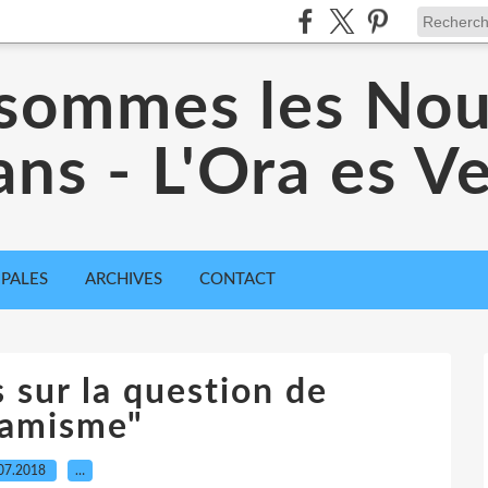
sommes les No
ans - L'Ora es 
IPALES
ARCHIVES
CONTACT
 sur la question de
slamisme"
07.2018
…