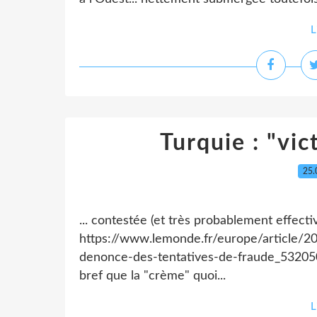
L
Turquie : "vic
25.
... contestée (et très probablement effect
https://www.lemonde.fr/europe/article/20
denonce-des-tentatives-de-fraude_5320502
bref que la "crème" quoi...
L