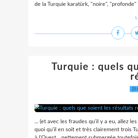
de la Turquie karatürk, "noire", "profonde" e
L
Turquie : quels qu
r
25.
... (et avec les fraudes qu'il y a eu, allez l
quoi qu'il en soit et très clairement troi
à l'Ouest... nettement submergée toutefois,