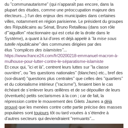
du "communautarisme" (qui n'apparaît pas encore, dans la
plupart des études, comme une préoccupation majeure des
électeurs...) l'un des enjeux des municipales dans certaines
villes, notamment en région parisienne. Le président du groupes
des Républicains au Sénat, Bruno Retailleau (dans son rôle
d'"aiguillon" réactionnaire qui est celui de la droite dans le
Système), a quant à lui d'ores et déjà appelé à
"la mise sous
tutelle républicaine"
des communes dirigées par des
élus
"complices des islamistes"
...
https://www.france24.com/fr/20200218-emmanuel-macron-à-
mulhouse-pour-lutter-contre-le-séparatisme-islamiste
Et ceux qui, "ici et là", centrent leurs luttes sur "la classe
ouvrière", ou "les questions nationales" (blanches) etc., bref des
(soi-disant) "questions plus centrales" que celles des "quartiers"
et du colonialisme intérieur ("racisme"), feraient bien le cas
échéant de s'enlever leurs œillères et de se dépouiller de leurs
(éventuels) petits sectarismes à la con ; car de fait, la
répression contre le mouvement des Gilets Jaunes a
déjà
prouvé
que les menées contre cette partie précise des masses
populaires sont
toujours
tôt ou tard vouées à s'étendre à
d'autres secteurs qui deviendraient "remuants"...